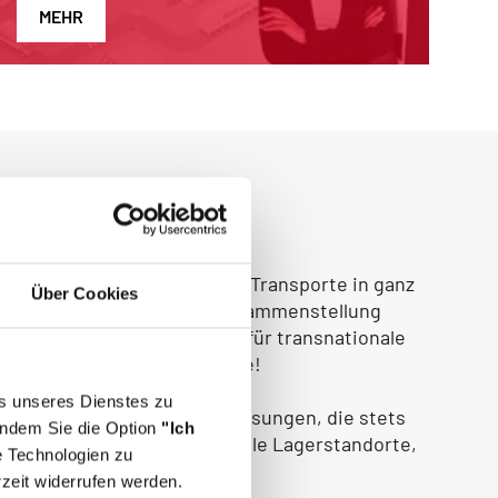
MEHR
gistische Fachkompetenz für Transporte in ganz
Über Cookies
rwahrung und zuverlässige Zusammenstellung
eichischer Komplettanbieter für transnationale
w-how in der Logistikbranche!
bs unseres Dienstes zu
h von praktischen Transportlösungen, die stets
Indem Sie die Option
"Ich
Transportnetzwerk durch viele Lagerstandorte,
e Technologien zu
rzeit widerrufen werden.