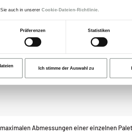
werk
mit 170+ eigenen Standorten in 17 Ländern Europas s
 Sie auch in unserer
Cookie-Dateien-Richtlinie.
rke und durchdachte Verteilersysteme ermöglichen eine 
 garantiert, dass Ihre Waren schnellstmöglich am rich
Präferenzen
Statistiken
nft! Der Begriff “Logistik” wird immer öfter mit der Defin
 Fokus auf umweltfreundliche Lösungen ist für uns nicht 
gen mit Internationalen Lösungen für eine schnelle und 
ateien
Ich stimme der Auswahl zu
e maximalen Abmessungen einer einzelnen Palet