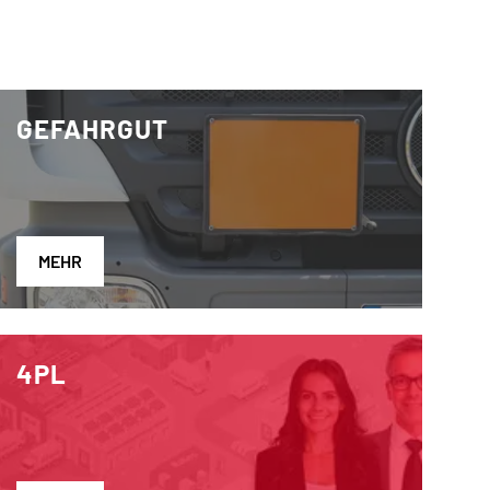
GEFAHRGUT
MEHR
4PL