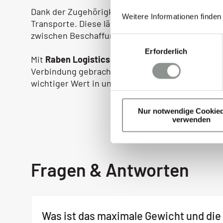
Dank der Zugehörigkeit zum
Raben Group-Netz
Weitere Informationen finden
Transporte. Diese länderübergreifenden Netzwe
zwischen Beschaffungs- und Absatzmärkten. Dies
E
Erforderlich
i
Mit
Raben Logistics Austria
in eine bessere Zuku
n
Verbindung gebracht. Und das völlig zurecht. Der
w
wichtiger Wert in unserem Unternehmen. Wir sor
i
l
Nur notwendige Cookied
l
verwenden
i
g
u
n
Fragen & Antworten
g
s
a
u
Was ist das maximale Gewicht und di
s