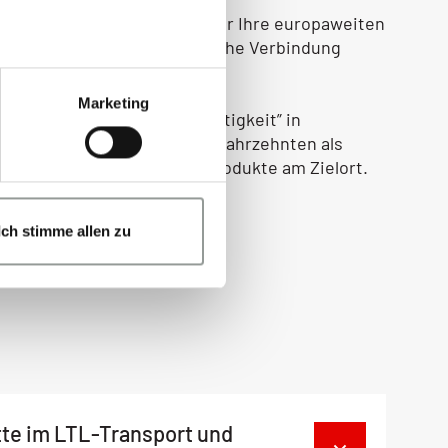
ind wir der ideale Partner für Ihre europaweiten
lückenlose und wirtschaftliche Verbindung
tigen Ort ankommen.
Marketing
ition des Begriffes “Nachhaltigkeit” in
neu, sondern gilt seit drei Jahrzehnten als
pünktliche Ankunft Ihrer Produkte am Zielort.
Ich stimme allen zu
te im LTL-Transport und