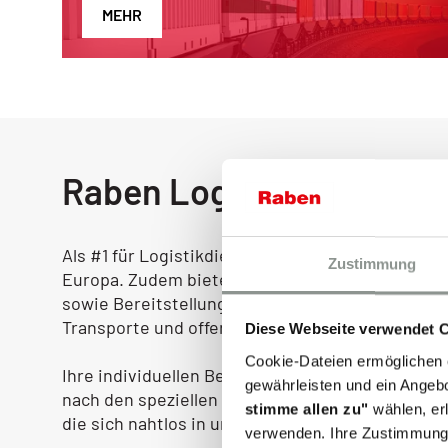
MEHR
Raben Logistics Austria -
Als #1 für Logistikdienstleistungen in Österrei
Zustimmung
Europa. Zudem bieten wir individuelle Lagerlog
sowie Bereitstellung Ihrer Waren und Produkte f
Transporte und offeriert Gesamtlösungen aus ei
Diese Webseite verwendet 
Cookie-Dateien ermöglichen 
Ihre individuellen Bedürfnisse und Anforderunge
gewährleisten und ein Angebo
nach den speziellen Anforderungen unserer Kun
stimme allen zu"
wählen, er
die sich nahtlos in unsere Transportdienstleistu
verwenden. Ihre Zustimmung 