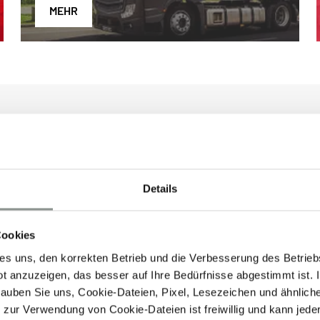
MEHR
 Ihr Logistikdienstleister
ch garantieren wir ein flächendeckendes Netzwerk und lo
Details
istik- und Kommissionierleistungen für die sichere Ve
ür den Transport. Raben Logistics Austria ist Ihr österr
ner Hand. Profitieren Sie von unserem langjährigen Kno
Cookies
es uns, den korrekten Betrieb und die Verbesserung des Betrie
n stehen für uns im Mittelpunkt. Sie profitieren dadurc
t anzuzeigen, das besser auf Ihre Bedürfnisse abgestimmt ist. 
den erstellt werden. Komplementiert wird unser großes 
lauben Sie uns, Cookie-Dateien, Pixel, Lesezeichen und ähnlich
ngen integrieren lassen.
zur Verwendung von Cookie-Dateien ist freiwillig und kann jede