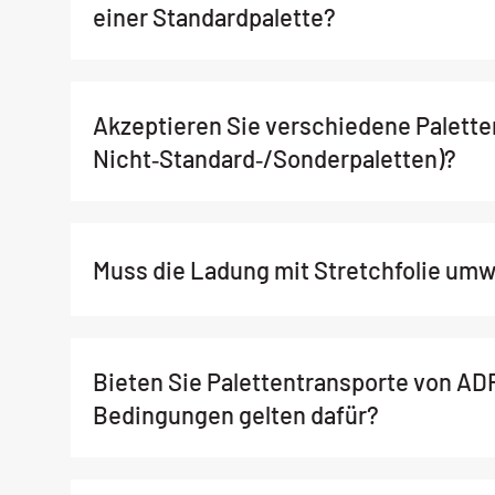
einer Standardpalette?
w
a
h
l
Akzeptieren Sie verschiedene Paletten
Nicht‑Standard‑/Sonderpaletten)?
Muss die Ladung mit Stretchfolie umw
Bieten Sie Palettentransporte von AD
Bedingungen gelten dafür?