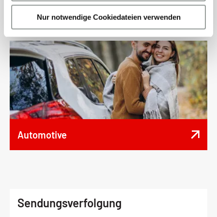
w
a
Technologie
Nur notwendige Cookiedateien verwenden
h
l
Automotive
Sendungsverfolgung