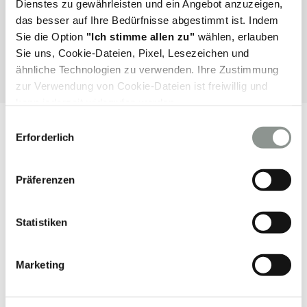
Dienstes zu gewährleisten und ein Angebot anzuzeigen,
das besser auf Ihre Bedürfnisse abgestimmt ist. Indem
Sie die Option
"Ich stimme allen zu"
wählen, erlauben
4PL
Sie uns, Cookie-Dateien, Pixel, Lesezeichen und
ähnliche Technologien zu verwenden. Ihre Zustimmung
zur Verwendung von Cookie-Dateien ist freiwillig und
kann jederzeit widerrufen werden.
E
Logistikdienstleistungen
Weitere Informationen finden Sie auch in unserer
Cookie-
Erforderlich
i
Dateien-Richtlinie.
n
Erfahren Sie mehr über unsere
w
Logistikdienstleistungen
Präferenzen
i
l
Wir bieten umfassende Logistikdienstleistungen. Unsere
l
Statistiken
Lösungen sind auf Ihre spezifischen Bedürfnisse
i
zugeschnitten: von kleinsten Sendungen bis hin zu
g
großen Frachttransporten, von kurzen, inländischen
Marketing
u
Entfernungen bis hin zu Zielen in der ganzen Welt. Wir
n
wählen stets die zeit- und kosteneffizientesten
g
Lösungen. Das Spektrum unserer