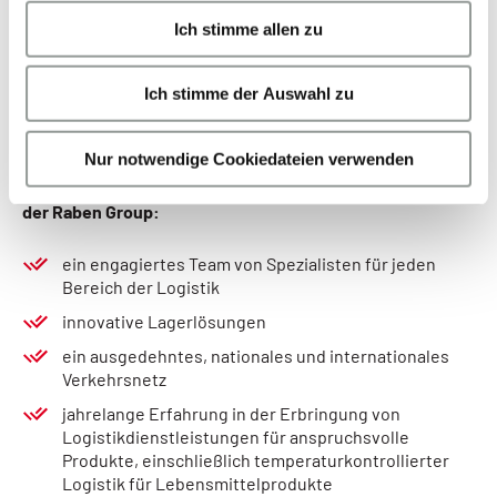
s
Logistikdienstleistungen umfasst nationale und
Ich stimme allen zu
a
internationale Transporte, Kontraktlogistik, intermodalen
u
Transport und FTL-Transport, lagerverwaltung.
Ich stimme der Auswahl zu
s
w
a
Nur notwendige Cookiedateien verwenden
h
Ein kurzer Überblick über die Logistikdienstleistungen
l
der Raben Group:
ein engagiertes Team von Spezialisten für jeden
Bereich der Logistik
innovative Lagerlösungen
ein ausgedehntes, nationales und internationales
Verkehrsnetz
jahrelange Erfahrung in der Erbringung von
Logistikdienstleistungen für anspruchsvolle
Produkte, einschließlich temperaturkontrollierter
Logistik für Lebensmittelprodukte