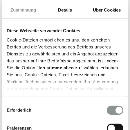
spezialisierter Fuhrpark und Mitarbeiter, die auf die
Zustimmung
Details
Über Cookies
Saisonalität vorbereitet sind,
spezielle Lieferzeitfenster,
Diese Webseite verwendet Cookies
zusätzliche Dienstleistungen, wie z.B. Co-Packing
und Co-Manufacturing,
Cookie-Dateien ermöglichen es uns, den korrekten
Betrieb und die Verbesserung des Betriebs unseres
ein spezielles Transportnetzwerk und
Dienstes zu gewährleisten und ein Angebot anzuzeigen,
Lagerlösungen,
das besser auf Ihre Bedürfnisse abgestimmt ist. Indem
Qualität, die durch HACCP Food Safety Management
Sie die Option
"Ich stimme allen zu"
wählen, erlauben
und an diversen Standorten IFS-Log. Zertifikate
Sie uns, Cookie-Dateien, Pixel, Lesezeichen und
abgesichert ist.
ähnliche Technologien zu verwenden. Ihre Zustimmung
Bei uns sind Ihre Produkte sicher!
zur Verwendung von Cookie-Dateien ist freiwillig und
kann jederzeit widerrufen werden.
E
Weitere Informationen finden Sie auch in unserer
Cookie-
Erforderlich
i
Dateien-Richtlinie.
n
w
Präferenzen