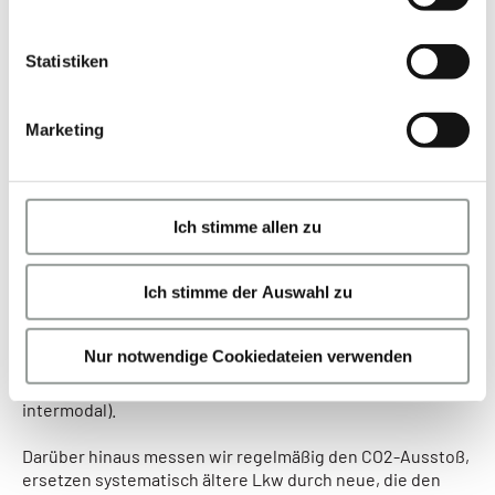
i
l
l
Statistiken
i
g
Marketing
u
n
g
Nachhaltige Lösungen für die Industrie
s
Ich stimme allen zu
Unsere Kunden wissen, dass wir auf die Entwicklung der
a
gesamten Lieferkette setzen. Gemeinsam mit ihnen
u
Ich stimme der Auswahl zu
implementieren und unterstützen wir Aktivitäten zur
s
Verringerung der negativen Umweltauswirkungen. Wir
w
sorgen dafür, dass unsere Auflieger voll beladen sind,
a
Nur notwendige Cookiedateien verwenden
richten Sammelstellen ein und verwenden
h
umweltfreundliche Lastwagen (mindestens EURO6, LPG,
l
intermodal).
Darüber hinaus messen wir regelmäßig den CO2-Ausstoß,
ersetzen systematisch ältere Lkw durch neue, die den