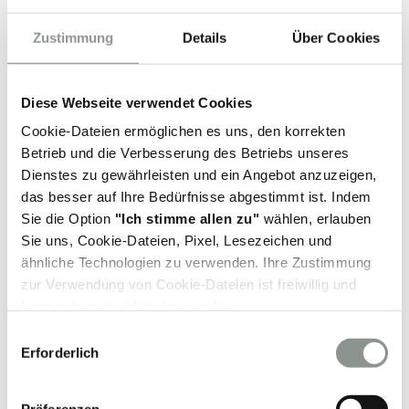
Zustimmung
Details
Über Cookies
Diese Webseite verwendet Cookies
Cookie-Dateien ermöglichen es uns, den korrekten
Betrieb und die Verbesserung des Betriebs unseres
Dienstes zu gewährleisten und ein Angebot anzuzeigen,
das besser auf Ihre Bedürfnisse abgestimmt ist. Indem
Sie die Option
"Ich stimme allen zu"
wählen, erlauben
Sie uns, Cookie-Dateien, Pixel, Lesezeichen und
In der Raben Group teilen wir die
ähnliche Technologien zu verwenden. Ihre Zustimmung
Überzeugung, dass die Menschenrechte
zur Verwendung von Cookie-Dateien ist freiwillig und
universell, voneinander abhängig und
kann jederzeit widerrufen werden.
miteinander verbunden sind und dass alle
E
Menschen das Recht haben, mit Würde und
Weitere Informationen finden Sie auch in unserer
Cookie-
Erforderlich
i
Respekt behandelt zu werden, unter anderem
Dateien-Richtlinie.
n
unabhängig von ihrem Geschlecht,
Beeinträchtigungen, ihrem Geburtsort, ihrem
w
Präferenzen