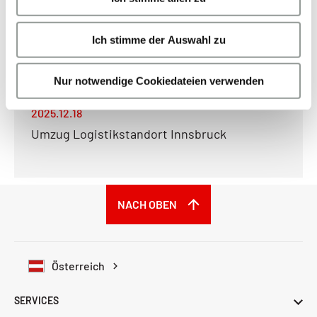
2026.01.22
a
Streik in Serbien & Montenegro
u
Ich stimme der Auswahl zu
s
2026.01.13
w
Verzögerungen Westbahnstrecke
a
Nur notwendige Cookiedateien verwenden
h
2025.12.18
l
Umzug Logistikstandort Innsbruck
NACH OBEN
Österreich
SERVICES