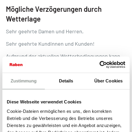
Mögliche Verzögerungen durch
Wetterlage
Sehr geehrte Damen und Herren,
Sehr geehrte Kundinnen und Kunden!
Aufgrund der aktuellen Wetterbedingungen kann
es zu Verzögerungen bei der Zustellung Ihrer
Sendungen kommen. Leider haben wir keinen
Einfluss auf die Naturereignisse und deren
Auswirkungen auf unsere Logistikprozesse.
Zustimmung
Details
Über Cookies
Wir arbeiten mit Hochdruck daran, Ihre Sendungen
schnellstmöglich zuzustellen und bitten um Ihr
Diese Webseite verwendet Cookies
Verständnis und Geduld.
Cookie-Dateien ermöglichen es uns, den korrekten
Vielen Dank!
Betrieb und die Verbesserung des Betriebs unseres
Dienstes zu gewährleisten und ein Angebot anzuzeigen,
Ihr Raben Logistics Austria Team